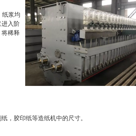
度。纸浆均
浆进入阶
，将稀释
刷纸，胶印纸等造纸机中的尺寸。