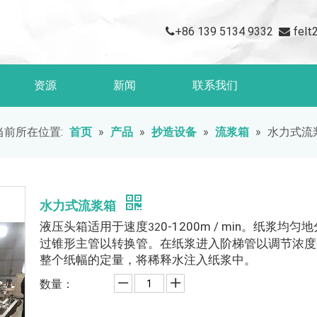
+86 139 5134 9332
fel


资源
新闻
联系我们
当前所在位置:
首页
»
产品
»
抄造设备
»
流浆箱
»
水力式流
水力式流浆箱
液压头箱适用于速度
0-1200m / min。纸浆均匀
32
过锥形主管以转换管。在纸浆进入阶梯管以调节浓度
整个纸幅的定量，将稀释水注入纸浆中。
数量：