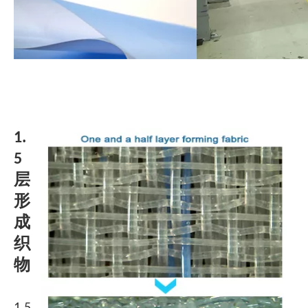
1.
5
层
形
成
织
物