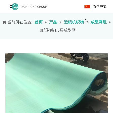
简体中文
当前所在位置:
首页
»
产品
»
造纸机织物
»
成型网组
»
10综聚酯1.5层成型网